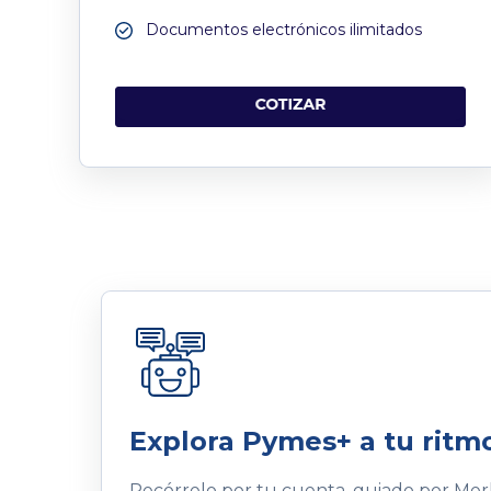
Documentos electrónicos ilimitados
Explora Pymes+ a tu ritm
Recórrelo por tu cuenta, guiado por Merl