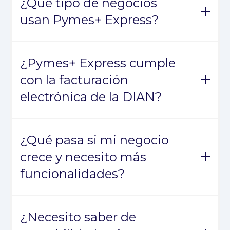
¿Qué tipo de negocios
usan Pymes+ Express?
Micro negocios, emprendedores
independientes, negocios desde casa y
¿Pymes+ Express cumple
cualquier operación que necesite organizar
con la facturación
sus compras, ventas, inventario y cobros sin
complicaciones
electrónica de la DIAN?
Sí. Emites y recibes documentos electrónicos
sin límite, cumpliendo con toda la normativa
¿Qué pasa si mi negocio
vigente.
crece y necesito más
funcionalidades?
Puedes darle una mirada a Pymes+, nuestro
ERP completo, cuando tu operación lo
¿Necesito saber de
requiera.